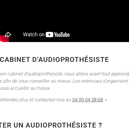
 CABINET D'AUDIOPROTHÉSISTE
on cabinet d’audioprothésiste, nous allons avant tout appren
es afin de vous conseiller au mieux. Les entrevues s’organise
ous accueillir au mieux.
N’attendez plus et contactez-moi au
04 99 04 38 68
. »
ER UN AUDIOPROTHÉSISTE ?