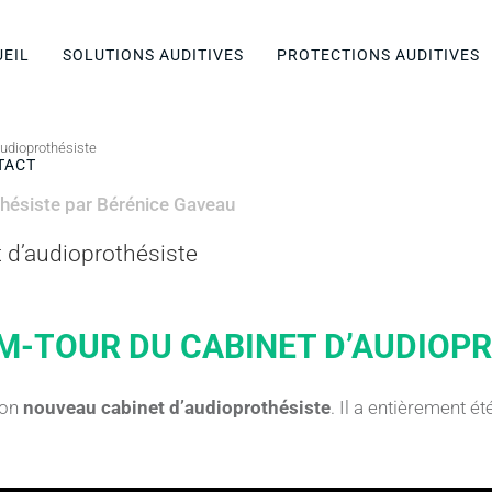
EIL
SOLUTIONS AUDITIVES
PROTECTIONS AUDITIVES
audioprothésiste
TACT
hésiste
par
Bérénice Gaveau
t d’audioprothésiste
M-TOUR DU CABINET D’AUDIOP
mon
nouveau cabinet d’audioprothésiste
. Il a entièrement 